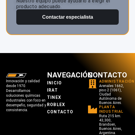
Nuestro equipo puede ayudarlo a elegir el
producto adecuado.
Contactar especialista
NAVEGACIÓN
CONTACTO
Innovación y calidad
ADMINISTRACIÓN
INICIO
desde 1970.
Arenales 1662,
IRAT
piso 2 (1061),
Desarrollamos
Ciudad
soluciones químicas
TINEX
Autónoma de
industriales con foco en
Buenos Aires.
ROBLEX
desempeño, seguridad y
PLANTA
consistencia.
CONTACTO
INDUSTRIAL
Ruta 215 km.
43,300,
Brandsen,
Buenos Aires,
Argentina.