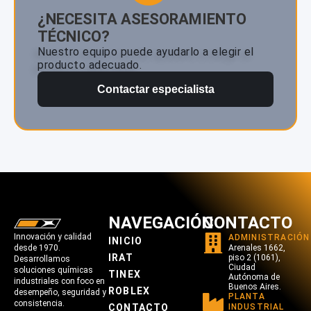
¿NECESITA ASESORAMIENTO
TÉCNICO?
Nuestro equipo puede ayudarlo a elegir el
producto adecuado.
Contactar especialista
NAVEGACIÓN
CONTACTO
Innovación y calidad
ADMINISTRACIÓN
INICIO
desde 1970.
Arenales 1662,
IRAT
piso 2 (1061),
Desarrollamos
Ciudad
soluciones químicas
TINEX
Autónoma de
industriales con foco en
Buenos Aires.
ROBLEX
desempeño, seguridad y
PLANTA
consistencia.
CONTACTO
INDUSTRIAL