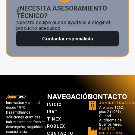
¿NECESITA ASESORAMIENTO
TÉCNICO?
Nuestro equipo puede ayudarlo a elegir el
producto adecuado.
Contactar especialista
NAVEGACIÓN
CONTACTO
Innovación y calidad
ADMINISTRACIÓN
INICIO
desde 1970.
Arenales 1662,
IRAT
piso 2 (1061),
Desarrollamos
Ciudad
soluciones químicas
TINEX
Autónoma de
industriales con foco en
Buenos Aires.
ROBLEX
desempeño, seguridad y
PLANTA
consistencia.
CONTACTO
INDUSTRIAL